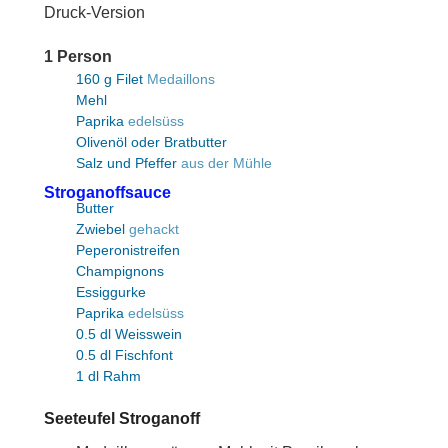
Druck-Version
1
Person
160
g
Filet
Medaillons
Mehl
Paprika
edelsüss
Olivenöl oder Bratbutter
Salz und Pfeffer
aus der Mühle
Stroganoffsauce
Butter
Zwiebel
gehackt
Peperonistreifen
Champignons
Essiggurke
Paprika
edelsüss
0.5
dl
Weisswein
0.5
dl
Fischfont
1
dl
Rahm
Seeteufel Stroganoff