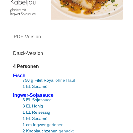
PDF-Version
Druck-Version
4
Personen
Fisch
750
g
Filet Royal
ohne Haut
1
EL
Sesamöl
Ingwer-Sojasauce
3
EL
Sojasauce
3
EL
Honig
1
EL
Reisessig
1
EL
Sesamöl
1
cm
Ingwer
gerieben
2
Knoblauchzehen
gehackt